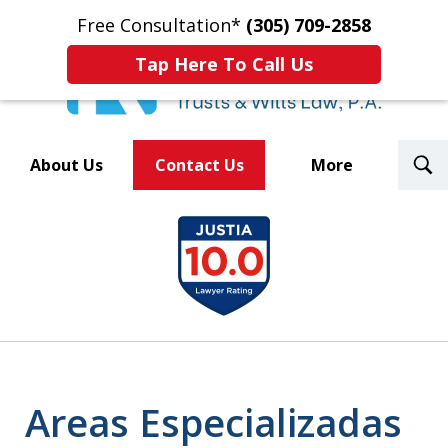
Free Consultation*
(305) 709-2858
Tap Here To Call Us
T
About Us
Contact Us
More
S
Trusted By Over 500
slide
Law Firms Nationwide
1
of
8
Areas Especializadas